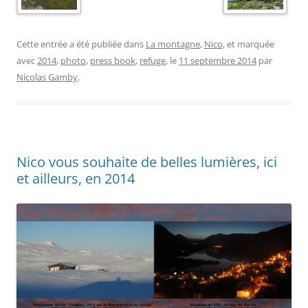
Cette entrée a été publiée dans
La montagne
,
Nico
, et marquée
avec
2014
,
photo
,
press book
,
refuge
, le
11 septembre 2014
par
Nicolas Gamby
.
Nico vous souhaite de belles lumières, ici
et ailleurs, en 2014