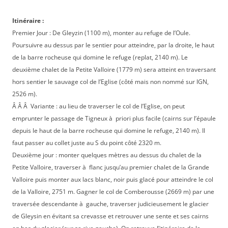
Itinéraire :
Premier Jour : De Gleyzin (1100 m), monter au refuge de l’Oule.
Poursuivre au dessus par le sentier pour atteindre, par la droite, le haut
de la barre rocheuse qui domine le refuge (replat, 2140 m). Le
deuxième chalet de la Petite Valloire (1779 m) sera atteint en traversant
hors sentier le sauvage col de l’Eglise (côté mais non nommé sur IGN,
2526 m).
Â Â Â Variante : au lieu de traverser le col de l’Eglise, on peut
emprunter le passage de Tigneux à priori plus facile (cairns sur l’épaule
depuis le haut de la barre rocheuse qui domine le refuge, 2140 m). Il
faut passer au collet juste au S du point côté 2320 m.
Deuxième jour : monter quelques mètres au dessus du chalet de la
Petite Valloire, traverser à flanc jusqu’au premier chalet de la Grande
Valloire puis monter aux lacs blanc, noir puis glacé pour atteindre le col
de la Valloire, 2751 m. Gagner le col de Comberousse (2669 m) par une
traversée descendante à gauche, traverser judicieusement le glacier
de Gleysin en évitant sa crevasse et retrouver une sente et ses cairns