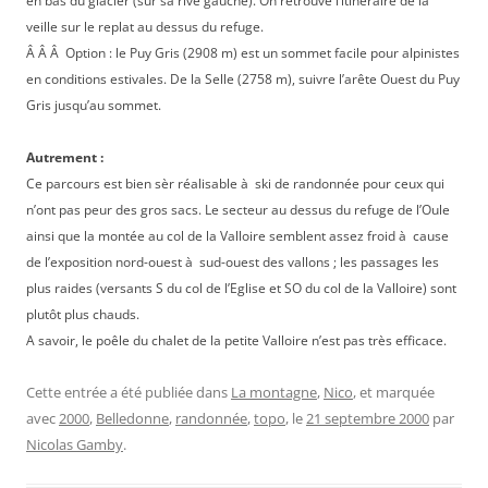
en bas du glacier (sur sa rive gauche). On retrouve l’itinéraire de la
veille sur le replat au dessus du refuge.
Â Â Â Option : le Puy Gris (2908 m) est un sommet facile pour alpinistes
en conditions estivales. De la Selle (2758 m), suivre l’arête Ouest du Puy
Gris jusqu’au sommet.
Autrement :
Ce parcours est bien sèr réalisable à ski de randonnée pour ceux qui
n’ont pas peur des gros sacs. Le secteur au dessus du refuge de l’Oule
ainsi que la montée au col de la Valloire semblent assez froid à cause
de l’exposition nord-ouest à sud-ouest des vallons ; les passages les
plus raides (versants S du col de l’Eglise et SO du col de la Valloire) sont
plutôt plus chauds.
A savoir, le poêle du chalet de la petite Valloire n’est pas très efficace.
Cette entrée a été publiée dans
La montagne
,
Nico
, et marquée
avec
2000
,
Belledonne
,
randonnée
,
topo
, le
21 septembre 2000
par
Nicolas Gamby
.