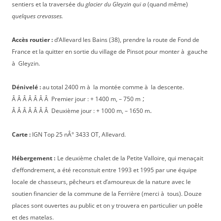
sentiers et la traversée du
glacier du Gleyzin qui a
(quand même)
quelques crevasses.
Accès routier :
d’Allevard les Bains (38), prendre la route de Fond de
France et la quitter en sortie du village de Pinsot pour monter à gauche
à Gleyzin.
Dénivelé :
au total 2400 m à la montée comme à la descente.
;
Â Â Â Â Â Â Â Premier jour : + 1400 m, – 750 m
.
Â Â Â Â Â Â Â Deuxième jour : + 1000 m, – 1650 m
Carte :
IGN Top 25 nÂ° 3433 OT, Allevard.
Hébergement :
Le deuxième chalet de la Petite Valloire, qui menaçait
d’effondrement, a été reconstuit entre 1993 et 1995 par une équipe
locale de chasseurs, pêcheurs et d’amoureux de la nature avec le
soutien financier de la commune de la Ferrière (merci à tous). Douze
places sont ouvertes au public et on y trouvera en particulier un poêle
et des matelas.