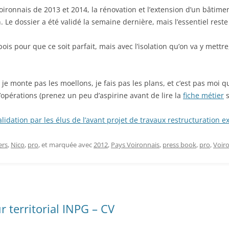
onnais de 2013 et 2014, la rénovation et l’extension d’un bâtimen
. Le dossier a été validé la semaine dernière, mais l’essentiel rest
is pour que ce soit parfait, mais avec l’isolation qu’on va y mettr
e je monte pas les moellons, je fais pas les plans, et c’est pas moi qu
’opérations (prenez un peu d’aspirine avant de lire la
fiche métier
s
lidation par les élus de l’avant projet de travaux restructuration 
ers
,
Nico
,
pro
, et marquée avec
2012
,
Pays Voironnais
,
press book
,
pro
,
Voir
 territorial INPG – CV