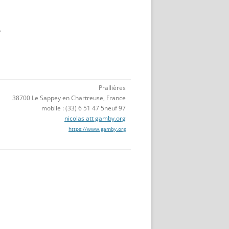
e
Prallières
38700 Le Sappey en Chartreuse, France
mobile : (33) 6 51 47 5neuf 97
nicolas att gamby.org
https://www.gamby.org