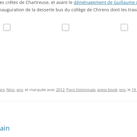
es crêtes de Chartreuse, et avant le
déménagement de Guillaume &
auguration de la desserte bus du collège de Chirens dont les travau
ers
,
Nico
,
pro
, et marquée avec
2012
,
Pays Voironnais
,
press book
,
pro
, le
19
hain