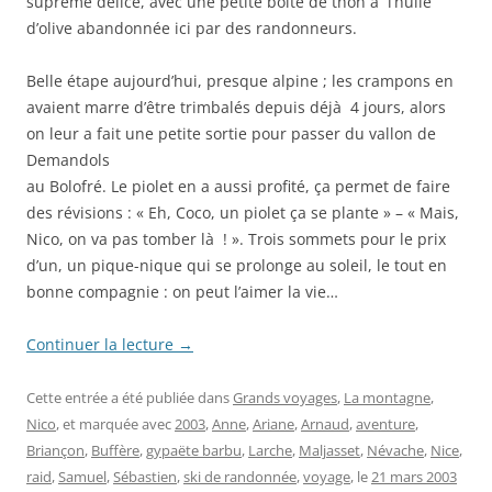
suprême délice, avec une petite boîte de thon à l’huile
d’olive abandonnée ici par des randonneurs.
Belle étape aujourd’hui, presque alpine ; les crampons en
avaient marre d’être trimbalés depuis déjà 4 jours, alors
on leur a fait une petite sortie pour passer du vallon de
Demandols
au Bolofré. Le piolet en a aussi profité, ça permet de faire
des révisions : « Eh, Coco, un piolet ça se plante » – « Mais,
Nico, on va pas tomber là ! ». Trois sommets pour le prix
d’un, un pique-nique qui se prolonge au soleil, le tout en
bonne compagnie : on peut l’aimer la vie…
Continuer la lecture
→
Cette entrée a été publiée dans
Grands voyages
,
La montagne
,
Nico
, et marquée avec
2003
,
Anne
,
Ariane
,
Arnaud
,
aventure
,
Briançon
,
Buffère
,
gypaëte barbu
,
Larche
,
Maljasset
,
Névache
,
Nice
,
raid
,
Samuel
,
Sébastien
,
ski de randonnée
,
voyage
, le
21 mars 2003