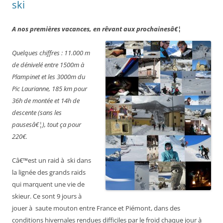
ski
A nos premières vacances, en rêvant aux prochainesâ€¦
Quelques chiffres : 11.000 m
de dénivelé entre 1500m à
Plampinet et les 3000m du
Pic Laurianne, 185 km pour
36h de montée et 14h de
descente (sans les
pausesâ€¦), tout ça pour
220€.
Câ€™est un raid à ski dans
la lignée des grands raids
qui marquent une vie de
skieur. Ce sont 9 jours à
jouer à saute mouton entre France et Piémont, dans des
conditions hivernales rendues difficiles par le froid chaque jour à