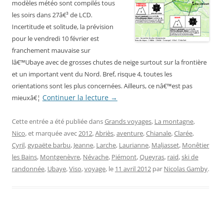
modèles météo sont compilés tous
les soirs dans 27â€³ de LCD.
Incertitude et solitude, la prévision
pour le vendredi 10 février est
franchement mauvaise sur
lâ€™Ubaye avec de grosses chutes de neige surtout sur la frontière
et un important vent du Nord. Bref, risque 4, toutes les
orientations sont les plus concernées. Ailleurs, ce nâ€™est pas
Continuer la lecture
→
mieuxâ€¦
Cette entrée a été publiée dans
Grands voyages
,
La montagne
,
Nico
, et marquée avec
2012
,
Abriès
,
aventure
,
Chianale
,
Clarée
,
Cyril
,
gypaëte barbu
,
Jeanne
,
Larche
,
Laurianne
,
Maljasset
,
Monêtier
les Bains
,
Montgenèvre
,
Névache
,
Piémont
,
Queyras
,
raid
,
ski de
randonnée
,
Ubaye
,
Viso
,
voyage
, le
11 avril 2012
par
Nicolas Gamby
.