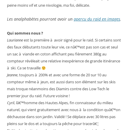
peine moins vif et une nivologie, ma foi, délicate.
Les analphabètes pourront avoir un
aperçu du raid en images
.
Qui sommes nous ?
Laurianne
est la première à avoir signé pour le raid. Si certains sont
des faux débutants toute leur vie, ce nâ€™est pas son cas et seul
un sac à viande en coton affichant peu fièrement 380g au
compteur révèleait une relative inexpérience de grande itinérance
à ski. Ca se travaille
Jeanne
, toujours à 200% et avec une forme de 20 sur 10 au
compteur même à jeun, est aussi dans son élément sur les skis
mais troque néanmoins des Diamirs contre des Low Tech le
premier jour du raid. Future voisine !
Cyril
, lâ€™homme des Hautes Alpes, fin connaisseur du milieu
naturel, qui vient gratuitement avec nous à la condition quâ€™on
déchausse dans son jardin. Validé ! Se déplace avec 30 litres pas
pleins sur le dos et a toujours la pêche pour tracerâ€¦