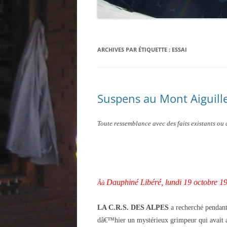
ARCHIVES PAR ÉTIQUETTE :
ESSAI
Suspens au Mont Aiguill
Toute ressemblance avec des faits existants ou 
Dauphiné Libéré, lundi 19 octobre 1
Âà
LA C.R.S. DES ALPES
a recherché pendant
dâ€™hier un mystérieux grimpeur qui avait a