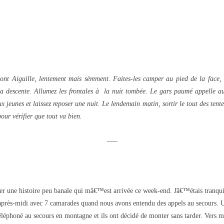
t Aiguille, lentement mais sèrement. Faites-les camper au pied de la face,
 la descente. Allumez les frontales à la nuit tombée. Le gars paumé appelle 
 jeunes et laissez reposer une nuit. Le lendemain matin, sortir le tout des tentes
ur vérifier que tout va bien.
—–
 une histoire peu banale qui mâ€™est arrivée ce week-end. Jâ€™étais tranquill
rès-midi avec 7 camarades quand nous avons entendu des appels au secours. Un
i téléphoné au secours en montagne et ils ont décidé de monter sans tarder. Vers 