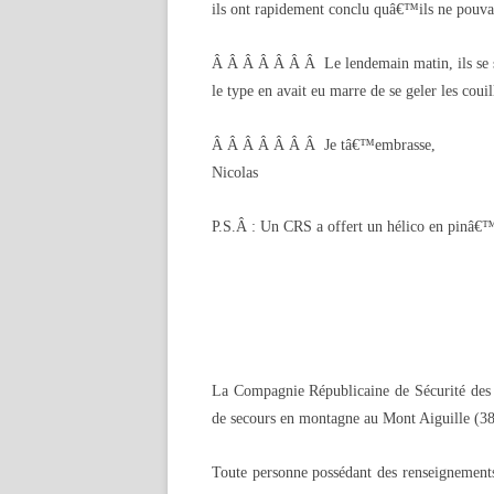
ils ont rapidement conclu quâ€™ils ne pouvaien
Â Â Â Â Â Â Â Le lendemain matin, ils se son
le type en avait eu marre de se geler les cou
Â Â Â Â Â Â Â Je tâ€™embrasse,
Nicolas
P.S.Â : Un CRS a offert un hélico en pinâ
La Compagnie Républicaine de Sécurité des 
de secours en montagne au Mont Aiguille (38
Toute personne possédant des renseignements