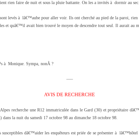
t rien faire de nuit et sous la pluie battante. On les a invités à dormir au sec
t levés à lâ€™aube pour aller voir. Ils ont cherché au pied de la paroi, rien v
illes et quâ€™il avait bien trouvé le moyen de descendre tout seul. Il aurait au 
€™s à Monique. Sympa, nonÂ ?
—–
AVIS DE RECHERCHE
Alpes recherche une R12 immatriculée dans le Gard (30) et propriétaire dâ
) dans la nuit du samedi 17 octobre 98 au dimanche 18 octobre 98.
 susceptibles dâ€™aider les enquêteurs est priée de se présenter à lâ€™hôtel 