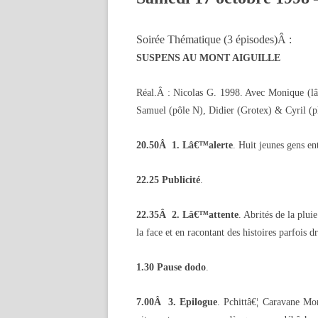
Soirée Thématique (3 épisodes)Â :
SUSPENS AU MONT AIGUILLE
Réal.Â : Nicolas G. 1998. Avec Monique (lâ
Samuel (pôle N), Didier (Grotex) & Cyril (
20.50Â 1. Lâ€™alerte
. Huit jeunes gens e
22.25 Publicité
.
22.35Â 2. Lâ€™attente
. Abrités de la plui
la face et en racontant des histoires parfois d
1.30 Pause dodo
.
7.00Â 3. Epilogue
. Pchittâ€¦ Caravane Mo