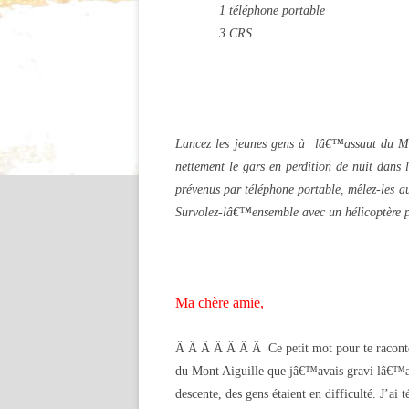
1 téléphone portable
3 CRS
Lancez les jeunes gens à lâ€™assaut du Mon
nettement le gars en perdition de nuit dans
prévenus par téléphone portable, mêlez-les aux
Survolez-lâ€™ensemble avec un hélicoptère po
Ma chère amie,
Â Â Â Â Â Â Â Ce petit mot pour te raconter
du Mont Aiguille que jâ€™avais gravi lâ€™ap
descente, des gens étaient en difficulté. J’a