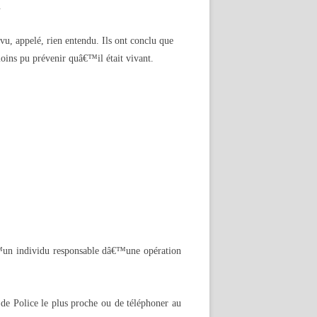
.
u, appelé, rien entendu. Ils ont conclu que
moins pu prévenir quâ€™il était vivant.
€™un individu responsable dâ€™une opération
de Police le plus proche ou de téléphoner au