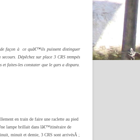
 de façon à ce quâ€™ils puissent distinguer
au secours. Dépêchez sur place 3 CRS trempés
 et faites-les constater que le gars a disparu.
ement en train de faire une raclette au pied
e lampe brillait dans lâ€™itinéraire de
minuit, minuit et demie, 3 CRS sont arrivésÂ ;