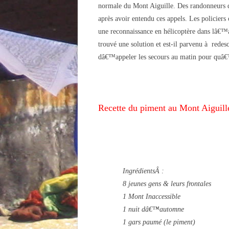
normale du Mont Aiguille. Des randonneurs q
après avoir entendu ces appels. Les policiers o
une reconnaissance en hélicoptère dans lâ€™a
trouvé une solution et est-il parvenu à redes
dâ€™appeler les secours au matin pour quâ€™
Recette du piment au Mont Aiguill
IngrédientsÂ :
8 jeunes gens & leurs frontales
1 Mont Inaccessible
1 nuit dâ€™automne
1 gars paumé (le piment)