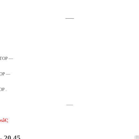
—–
TOP —
OP —
P .
—–
osâ€¦
– 20.45