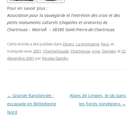
Pour en savoir plus :
Association pour la sauvegarde et l’entretien des croix et des
petits monuments culturels (chapelles et oratoires) de
Chartreuse – MairieÂ – 38380 Saint-Pierre-de-Chartreuse
Cette entrée a été publiée dans
Divers
,
La montagne
,
Nico
, et
marquée avec
2001
,
Chamechaude
,
Chartreuse
,
croix
,
Damien
, le
22
décembre 2001
par
Nicolas Gamby
.
Navigation
←
Grande Randonnée :
Alpes de Lyngen, le ski dans
des
escapade en Belledonne
les fjords norvégiens
→
articles
Nord