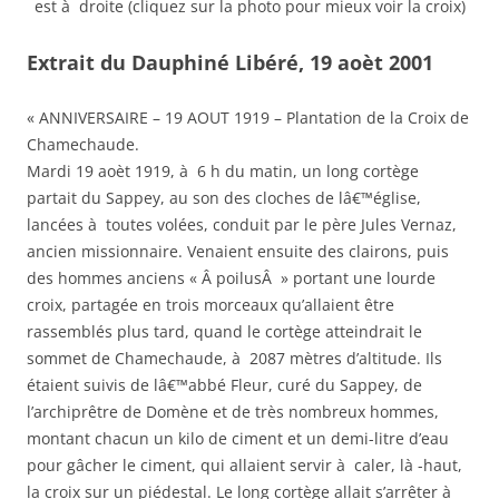
est à droite (cliquez sur la photo pour mieux voir la croix)
Extrait du Dauphiné Libéré, 19 aoèt 2001
« ANNIVERSAIRE – 19 AOUT 1919 – Plantation de la Croix de
Chamechaude.
Mardi 19 aoèt 1919, à 6 h du matin, un long cortège
partait du Sappey, au son des cloches de lâ€™église,
lancées à toutes volées, conduit par le père Jules Vernaz,
ancien missionnaire. Venaient ensuite des clairons, puis
des hommes anciens « Â poilusÂ » portant une lourde
croix, partagée en trois morceaux qu’allaient être
rassemblés plus tard, quand le cortège atteindrait le
sommet de Chamechaude, à 2087 mètres d’altitude. Ils
étaient suivis de lâ€™abbé Fleur, curé du Sappey, de
l’archiprêtre de Domène et de très nombreux hommes,
montant chacun un kilo de ciment et un demi-litre d’eau
pour gâcher le ciment, qui allaient servir à caler, là -haut,
la croix sur un piédestal. Le long cortège allait s’arrêter à