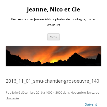
Aller
au
Jeanne, Nico et Cie
contenu
Bienvenue chez Jeanne & Nico, photos de montagne, d'ici et
d'ailleurs
Menu
2016_11_01_smu-chantier-grosoeuvre_140
Publié le
6 décembre 2016
à
4000 × 3000
dans
Novembre, le rez-de-
chaussée
.
Suivant →